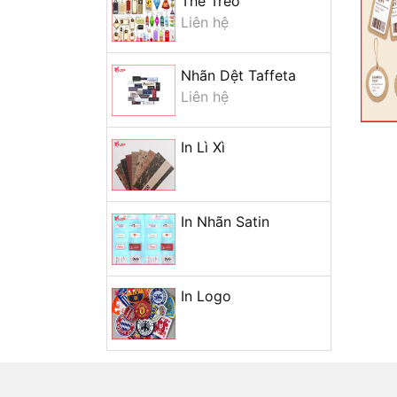
Thẻ Treo
Liên hệ
In Lịch Block
In Lì Xì
Nhãn Dệt Taffeta
In Lì Xì
Liên hệ
+ Mở nhóm...
In Lì Xì
In Nhãn Satin
In Logo