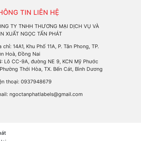
HÔNG TIN LIÊN HỆ
NG TY TNHH THƯƠNG MẠI DỊCH VỤ VÀ
N XUẤT NGỌC TẤN PHÁT
a chỉ: 14A1, Khu Phố 11A, P. Tân Phong, TP.
ên Hoà, Đồng Nai
: Lô CC-9A, đường NE 9, KCN Mỹ Phước
 Phường Thới Hòa, TX. Bến Cát, Bình Dương
ện thoại:
0937948679
ail:
ngoctanphatlabels@gmail.com
hát