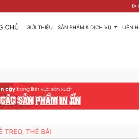
G CHỦ
GIỚI THIỆU
SẢN PHẨM & DỊCH VỤ
LIÊN H
Ẻ TREO, THẺ BÀI