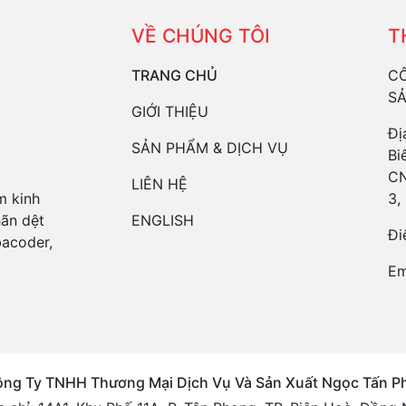
VỀ CHÚNG TÔI
T
TRANG CHỦ
CÔ
SẢ
GIỚI THIỆU
Đị
SẢN PHẨM & DỊCH VỤ
Bi
CN
LIÊN HỆ
3,
m kinh
ENGLISH
hãn dệt
Đi
bacoder,
Em
ng Ty TNHH Thương Mại Dịch Vụ Và Sản Xuất Ngọc Tấn P