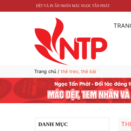
DỆT VÀ IN ẤN NHÃN MÁC NGỌC TẤN PHÁT
TRAN
Trang chủ
/
thẻ treo, thẻ bài
TH
DANH MỤC