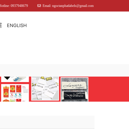
Hotline: 0937948679
Email: ngoctanphatlabels@gmail.com
Ệ
ENGLISH