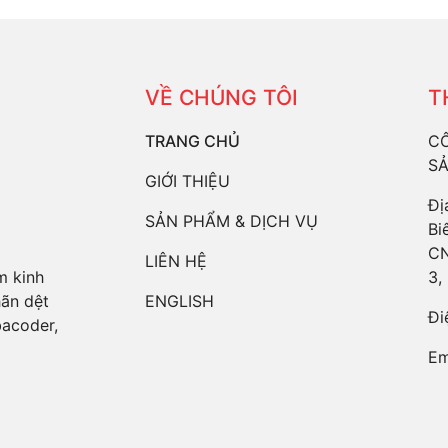
VỀ CHÚNG TÔI
T
TRANG CHỦ
CÔ
SẢ
GIỚI THIỆU
Đị
SẢN PHẨM & DỊCH VỤ
Bi
CN
LIÊN HỆ
3,
m kinh
ENGLISH
hãn dệt
Đi
bacoder,
Em