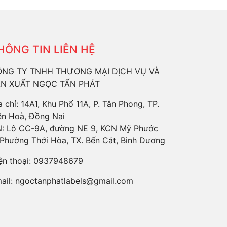
HÔNG TIN LIÊN HỆ
NG TY TNHH THƯƠNG MẠI DỊCH VỤ VÀ
N XUẤT NGỌC TẤN PHÁT
a chỉ: 14A1, Khu Phố 11A, P. Tân Phong, TP.
ên Hoà, Đồng Nai
: Lô CC-9A, đường NE 9, KCN Mỹ Phước
 Phường Thới Hòa, TX. Bến Cát, Bình Dương
ện thoại:
0937948679
ail:
ngoctanphatlabels@gmail.com