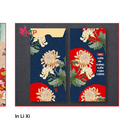
In Lì Xì