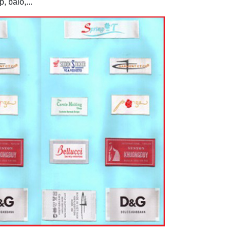
, balo,...