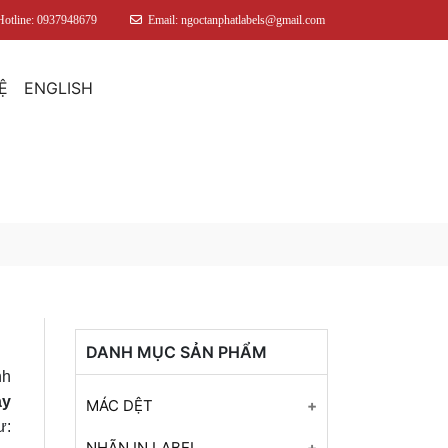
Hotline: 0937948679
Email: ngoctanphatlabels@gmail.com
Ệ
ENGLISH
DANH MỤC SẢN PHẨM
nh
ay
MÁC DỆT
ư:
Mác Dệt
NHÃN IN LABEL