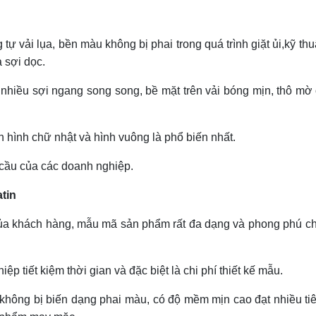
tự vải lụa, bền màu không bị phai trong quá trình giặt ủi,kỹ thu
 sợi dọc.
 nhiều sợi ngang song song, bề mặt trên vải bóng mịn, thô mờ
 hình chữ nhật và hình vuông là phổ biến nhất.
 cầu của các doanh nghiệp.
tin
 của khách hàng, mẫu mã sản phẩm rất đa dạng và phong phú c
p tiết kiệm thời gian và đặc biệt là chi phí thiết kế mẫu.
 không bị biến dạng phai màu, có độ mềm mịn cao đạt nhiều ti