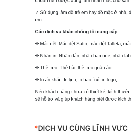
chuẩn nên được dùng làm nhãn mác cho sản
✓ Sử dụng làm đồ trẻ em hay đồ mặc ở nhà, đ
em.
Các dịch vụ khác chúng tôi cung cấp
✜ Mác dệt: Mác dệt Satin, mác dệt Taffeta, má
✜ Nhãn in: Nhãn dán, nhãn barcode, nhãn label
✜ Thẻ treo: Thẻ bài, thẻ treo quần áo,..
✜ In ấn khác: In lịch, in bao lì xì, in logo,..
Nếu khách hàng chưa có thiết kế, kích thướ
sẽ hỗ trợ và giúp khách hàng biết được kích
*
DỊCH VỤ CÙNG LĨNH VỰC