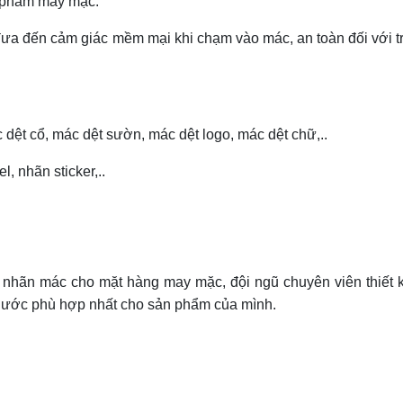
 phẩm may mặc.
ưa đến cảm giác mềm mại khi chạm vào mác, an toàn đối với t
c dệt cổ, mác dệt sườn, mác dệt logo, mác dệt chữ,..
, nhãn sticker,..
c nhãn mác cho mặt hàng may mặc, đội ngũ chuyên viên thiết 
 thước phù hợp nhất cho sản phẩm của mình.