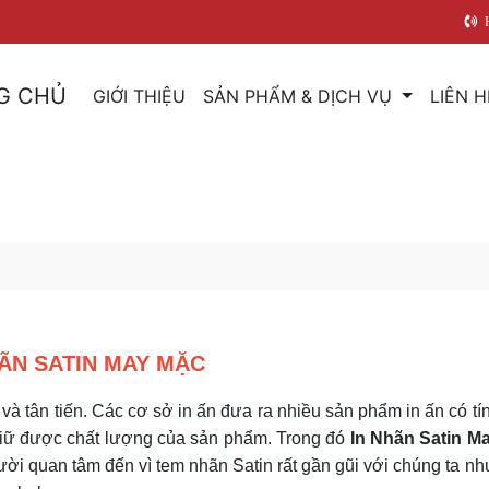
G CHỦ
GIỚI THIỆU
SẢN PHẨM & DỊCH VỤ
LIÊN H
HÃN SATIN MAY MẶC
à tân tiến. Các cơ sở in ấn đưa ra nhiều sản phẩm in ấn có tí
 giữ được chất lượng của sản phẩm. Trong đó
In Nhãn Satin M
i quan tâm đến vì tem nhãn Satin rất gần gũi với chúng ta nh