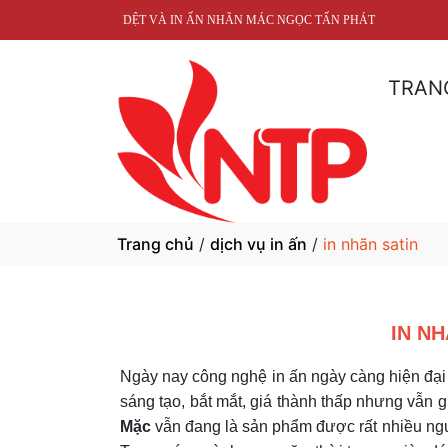
DỆT VÀ IN ẤN NHÃN MÁC NGỌC TẤN PHÁT
TRAN
Trang chủ
/
dịch vụ in ấn
/
in nhãn satin
IN N
Ngày nay công nghệ in ấn ngày càng hiện đại v
sáng tạo, bắt mắt, giá thành thấp nhưng vẫn
Mặc
vẫn đang là sản phẩm được rất nhiều ngườ