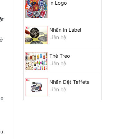
In Logo
In Lì Xì
ật
+ Mở nhóm...
Nhãn In Label
Liên hệ
 ở
Thẻ Treo
Liên hệ
Nhãn Dệt Taffeta
Liên hệ
ho
êu