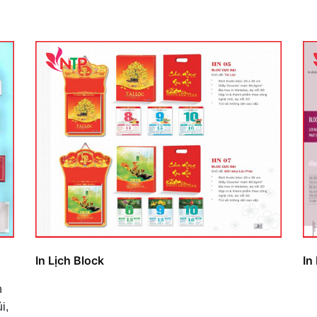
In Lịch Block
In
h
i,