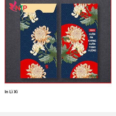
In Lì Xì