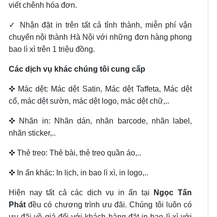
viết chênh hóa đơn.
✓ Nhận đặt in trên tất cả tỉnh thành, miễn phí vận
chuyển nội thành Hà Nội với những đơn hàng phong
bao lì xì trên 1 triệu đồng.
Các dịch vụ khác chúng tôi cung cấp
✜ Mác dệt: Mác dệt Satin, Mác dệt Taffeta, Mác dệt
cổ, mác dệt sườn, mác dệt logo, mác dệt chữ,..
✜ Nhãn in: Nhãn dán, nhãn barcode, nhãn label,
nhãn sticker,..
✜ Thẻ treo: Thẻ bài, thẻ treo quần áo,..
✜ In ấn khác: In lịch, in bao lì xì, in logo,..
Hiện nay tất cả các dịch vụ in ấn tại
Ngọc Tấn
Phát
đều có chương trình ưu đãi. Chúng tôi luôn có
ưu đãi về giá đối với khách hàng đặt in bao lì xì với