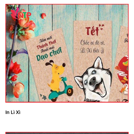
In Lì Xì