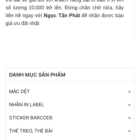
số lượng 10.000 trở lên. Đừng chần chờ nữa, hãy
liên hệ ngay với
Ngọc Tấn Phát
để nhận được báo
giá ưu đãi nhất
DANH MỤC SẢN PHẨM
MÁC DỆT
Mác Dệt
NHÃN IN LABEL
Mác Dệt
Nhãn In Label
STICKER BARCODE
Mác Dệt
Nhãn In Label
Sticker Barcode
THẺ TREO, THẺ BÀI
Nhãn Dệt Taffeta