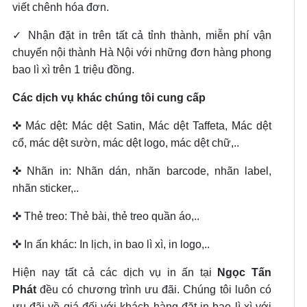
viết chênh hóa đơn.
✓ Nhận đặt in trên tất cả tỉnh thành, miễn phí vận
chuyển nội thành Hà Nội với những đơn hàng phong
bao lì xì trên 1 triệu đồng.
Các dịch vụ khác chúng tôi cung cấp
✜ Mác dệt: Mác dệt Satin, Mác dệt Taffeta, Mác dệt
cổ, mác dệt sườn, mác dệt logo, mác dệt chữ,..
✜ Nhãn in: Nhãn dán, nhãn barcode, nhãn label,
nhãn sticker,..
✜ Thẻ treo: Thẻ bài, thẻ treo quần áo,..
✜ In ấn khác: In lịch, in bao lì xì, in logo,..
Hiện nay tất cả các dịch vụ in ấn tại
Ngọc Tấn
Phát
đều có chương trình ưu đãi. Chúng tôi luôn có
ưu đãi về giá đối với khách hàng đặt in bao lì xì với