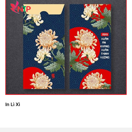
In Lì Xì