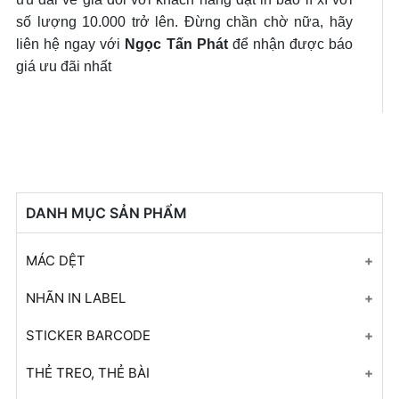
số lượng 10.000 trở lên. Đừng chần chờ nữa, hãy
liên hệ ngay với
Ngọc Tấn Phát
để nhận được báo
giá ưu đãi nhất
DANH MỤC SẢN PHẨM
MÁC DỆT
Mác Dệt
NHÃN IN LABEL
Mác Dệt
Nhãn In Label
STICKER BARCODE
Mác Dệt
Nhãn In Label
Sticker Barcode
THẺ TREO, THẺ BÀI
Nhãn Dệt Taffeta