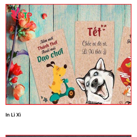
In Lì Xì