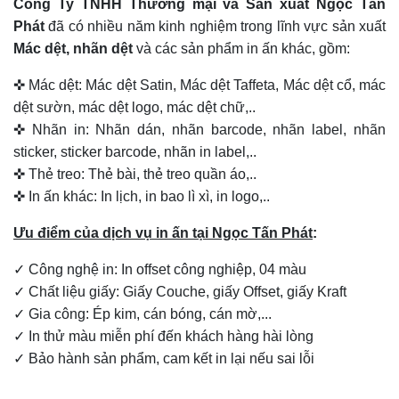
Công Ty TNHH Thương mại và Sản xuất Ngọc Tấn
Phát
đã có nhiều năm kinh nghiệm trong lĩnh vực sản xuất
Mác dệt, nhãn dệt
và các sản phẩm in ấn khác, gồm:
✜ Mác dệt: Mác dệt Satin, Mác dệt Taffeta, Mác dệt cổ, mác
dệt sườn, mác dệt logo, mác dệt chữ,..
✜ Nhãn in: Nhãn dán, nhãn barcode, nhãn label, nhãn
sticker, sticker barcode, nhãn in label,..
✜ Thẻ treo: Thẻ bài, thẻ treo quần áo,..
✜ In ấn khác: In lịch, in bao lì xì, in logo,..
Ưu điểm của dịch vụ in ấn tại Ngọc Tấn Phát
:
✓ Công nghệ in: In offset công nghiệp, 04 màu
✓ Chất liệu giấy: Giấy Couche, giấy Offset, giấy Kraft
✓ Gia công: Ép kim, cán bóng, cán mờ,...
✓ In thử màu miễn phí đến khách hàng hài lòng
✓ Bảo hành sản phẩm, cam kết in lại nếu sai lỗi